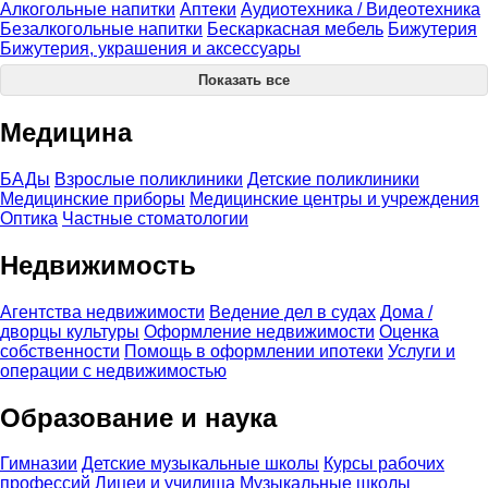
Алкогольные напитки
Аптеки
Аудиотехника / Видеотехника
Безалкогольные напитки
Бескаркасная мебель
Бижутерия
Бижутерия, украшения и аксессуары
Показать все
Медицина
БАДы
Взрослые поликлиники
Детские поликлиники
Медицинские приборы
Медицинские центры и учреждения
Оптика
Частные стоматологии
Недвижимость
Агентства недвижимости
Ведение дел в судах
Дома /
дворцы культуры
Оформление недвижимости
Оценка
собственности
Помощь в оформлении ипотеки
Услуги и
операции с недвижимостью
Образование и наука
Гимназии
Детские музыкальные школы
Курсы рабочих
профессий
Лицеи и училища
Музыкальные школы