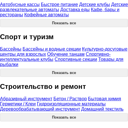
Автобусные кассы
Быстрое питание
Детские клубы
Детские
развлекательные автоматы
Доставка еды
Кафе, бары и
рестораны
Кофейные автоматы
Показать все
Спорт и туризм
Бассейны
Бассейны и водные секции
Культурно-досуговые
центры для взрослых
Обучение танцам
Спортивно-
интеллектуальные клубы
Спортивные секции
Товары для
рыбалки
Показать все
Строительство и ремонт
Абразивный инструмент
Бетон / Раствор
Бытовая химия
Герметики / Клеи
Гидроизоляционные материалы
Деревообрабатывающий инструмент
Домашний текстиль
Показать все