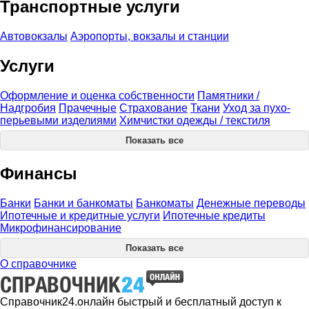
Транспортные услуги
Автовокзалы
Аэропорты, вокзалы и станции
Услуги
Оформление и оценка собственности
Памятники /
Надгробия
Прачечные
Страхование
Ткани
Уход за пухо-
перьевыми изделиями
Химчистки одежды / текстиля
Показать все
Финансы
Банки
Банки и банкоматы
Банкоматы
Денежные переводы
Ипотечные и кредитные услуги
Ипотечные кредиты
Микрофинансирование
Показать все
О справочнике
Справочник24.онлайн быстрый и бесплатный доступ к