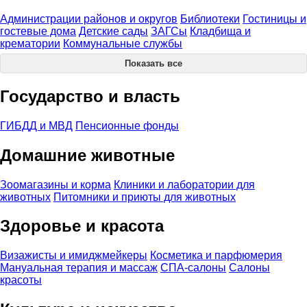
Администрации районов и округов
Библиотеки
Гостиницы и
гостевые дома
Детские сады
ЗАГСы
Кладбища и
крематории
Коммунальные службы
Показать все
Государство и власть
ГИБДД и МВД
Пенсионные фонды
Домашние животные
Зоомагазины и корма
Клиники и лаборатории для
животных
Питомники и приюты для животных
Здоровье и красота
Визажисты и имиджмейкеры
Косметика и парфюмерия
Мануальная терапия и массаж
СПА-салоны
Салоны
красоты