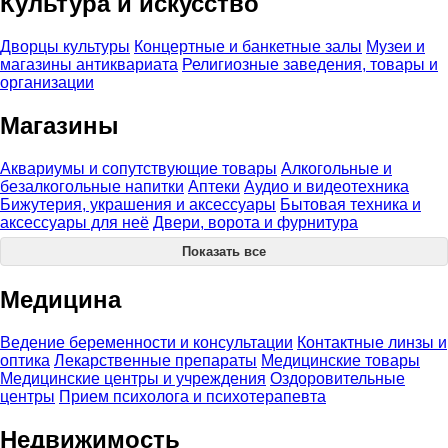
Культура и искусство
Дворцы культуры
Концертные и банкетные залы
Музеи и
магазины антиквариата
Религиозные заведения, товары и
организации
Магазины
Аквариумы и сопутствующие товары
Алкогольные и
безалкогольные напитки
Аптеки
Аудио и видеотехника
Бижутерия, украшения и аксессуары
Бытовая техника и
аксессуары для неё
Двери, ворота и фурнитура
Показать все
Медицина
Ведение беременности и консультации
Контактные линзы и
оптика
Лекарственные препараты
Медицинские товары
Медицинские центры и учреждения
Оздоровительные
центры
Прием психолога и психотерапевта
Недвижимость