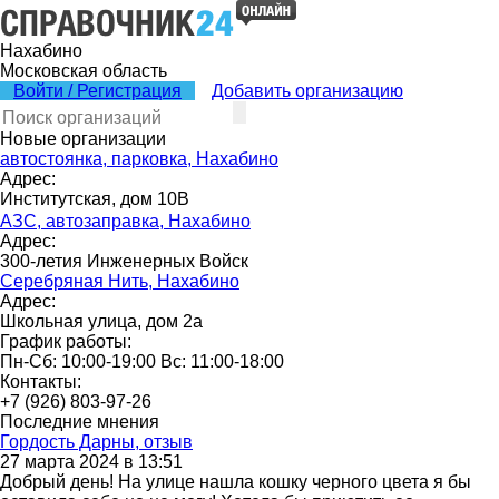
Нахабино
Московская область
Войти / Регистрация
Добавить организацию
Новые организации
автостоянка, парковка, Нахабино
Адрес:
Институтская, дом 10В
АЗС, автозаправка, Нахабино
Адрес:
300-летия Инженерных Войск
Серебряная Нить, Нахабино
Адрес:
Школьная улица, дом 2а
График работы:
Пн-Сб: 10:00-19:00 Вс: 11:00-18:00
Контакты:
+7 (926) 803-97-26
Последние мнения
Гордость Дарны, отзыв
27 марта 2024 в 13:51
Добрый день! На улице нашла кошку черного цвета я бы