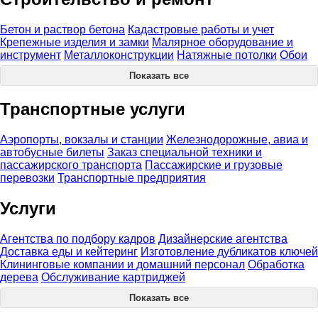
Бетон и раствор бетона
Кадастровые работы и учет
Крепежные изделия и замки
Малярное оборудование и
инструмент
Металлоконструкции
Натяжные потолки
Обои
Показать все
Транспортные услуги
Аэропорты, вокзалы и станции
Железнодорожные, авиа и
автобусные билеты
Заказ специальной техники и
пассажирского транспорта
Пассажирские и грузовые
перевозки
Транспортные предприятия
Услуги
Агентства по подбору кадров
Дизайнерские агентства
Доставка еды и кейтеринг
Изготовление дубликатов ключей
Клининговые компании и домашний персонал
Обработка
дерева
Обслуживание картриджей
Показать все