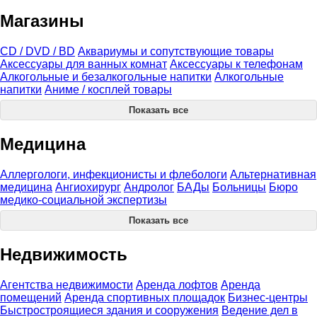
Магазины
CD / DVD / BD
Аквариумы и сопутствующие товары
Аксессуары для ванных комнат
Аксессуары к телефонам
Алкогольные и безалкогольные напитки
Алкогольные
напитки
Аниме / косплей товары
Показать все
Медицина
Аллергологи, инфекционисты и флебологи
Альтернативная
медицина
Ангиохирург
Андролог
БАДы
Больницы
Бюро
медико-социальной экспертизы
Показать все
Недвижимость
Агентства недвижимости
Аренда лофтов
Аренда
помещений
Аренда спортивных площадок
Бизнес-центры
Быстростроящиеся здания и сооружения
Ведение дел в