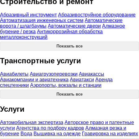
Строительство и ремонт
Абразивный инструмент
Абразивоструйное оборудование
Автоматизация инженерных систем
Автоматические
ворота / шлагбаумы
Автоматические двери
Алмазное
бурение / резка
Антикоррозийная обработка
металлоконструкций
Показать все
Транспортные услуги
Авиабилеты
Авиагрузоперевозки
Авиакассы
Авиакомпании и авиатехника
Авиатакси
Аренда
спецтехники
Аэропорты, вокзалы и станции
Показать все
Услуги
Автомобильная экспертиза
Авторское право и патентные
услуги
Агентства по подбору кадров
Алмазная резка и
бурение
Вода
Вышивка на одежде
Гравировка на изделиях