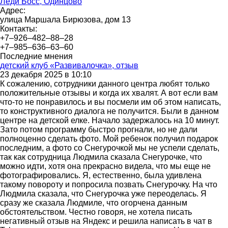
Леди Босс, Одинцово
Адрес:
улица Маршала Бирюзова, дом 13
Контакты:
+7‒926‒482‒88‒28
+7‒985‒636‒63‒60
Последние мнения
детский клуб «Развивалочка», отзыв
23 декабря 2025 в 10:10
К сожалению, сотрудники данного центра любят только
положительные отзывы и когда их хвалят. А вот если вам
что-то не понравилось и вы посмели им об этом написать,
то конструктивного диалога не получится. Были в данном
центре на детской елке. Начало задержалось на 10 минут.
Зато потом программу быстро прогнали, но не дали
полноценно сделать фото. Мой ребенок получил подарок
последним, а фото со Снегурочкой мы не успели сделать,
так как сотрудница Людмила сказала Снегурочке, что
можно идти, хотя она прекрасно видела, что мы еще не
фотографировались. Я, естественно, была удивлена
такому повороту и попросила позвать Снегурочку. На что
Людмила сказала, что Снегурочка уже переоделась. Я
сразу же сказала Людмиле, что огорчена данным
обстоятельством. Честно говоря, не хотела писать
негативный отзыв на Яндекс и решила написать в чат в