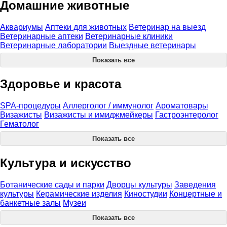
Домашние животные
Аквариумы
Аптеки для животных
Ветеринар на выезд
Ветеринарные аптеки
Ветеринарные клиники
Ветеринарные лаборатории
Выездные ветеринары
Показать все
Здоровье и красота
SPA-процедуры
Аллерголог / иммунолог
Ароматовары
Визажисты
Визажисты и имиджмейкеры
Гастроэнтеролог
Гематолог
Показать все
Культура и искусство
Ботанические сады и парки
Дворцы культуры
Заведения
культуры
Керамические изделия
Киностудии
Концертные и
банкетные залы
Музеи
Показать все