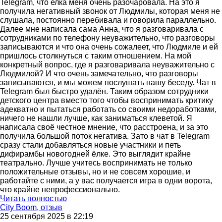
Telegram, что елка меня очень разочаровала. На это я
получила негативный звонок от Людмилы, которая меня не
слушала, постоянно перебивала и говорила параллельно.
Далее мне написала сама Анна, что я разговаривала с
сотрудниками по телефону неуважительно, что разговоры
записываются и что она очень сожалеет, что Людмиле и ей
пришлось столкнуться с таким отношением. На мой
конкретный вопрос, где я разговаривала неуважительно с
Людмилой? И что очень замечательно, что разговоры
записываются, и мы можем послушать нашу беседу. Чат в
Telegram был быстро удалён. Таким образом сотрудники
детского центра вместо того чтобы воспринимать критику
адекватно и пытаться работать со своими недоработками,
ничего не нашли лучше, как заниматься клеветой. Я
написала своё честное мнение, что расстроена, и за это
получила большой поток негатива. Зато в чат в Telegram
сразу стали добавляться новые участники и петь
дифирамбы новогодней ёлке. Это выглядит крайне
театрально. Лучше учитесь воспринимать не только
положительные отзывы, но и не совсем хорошие, и
работайте с ними, а у вас получается игра в одни ворота,
что крайне непрофессионально.
Читать полностью
City Boom, отзыв
25 сентября 2025 в 22:19