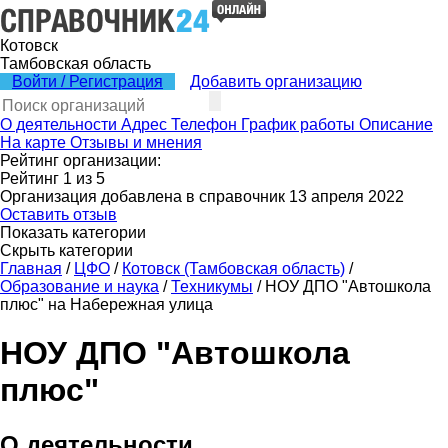
Котовск
Тамбовская область
Войти / Регистрация
Добавить организацию
О деятельности
Адрес
Телефон
График работы
Описание
На карте
Отзывы и мнения
Рейтинг организации:
Рейтинг
1
из
5
Организация добавлена в справочник 13 апреля 2022
Оставить отзыв
Показать категории
Скрыть категории
Главная
/
ЦФО
/
Котовск (Тамбовская область)
/
Образование и наука
/
Техникумы
/
НОУ ДПО "Автошкола
плюс" на Набережная улица
НОУ ДПО "Автошкола
плюс"
О деятельности