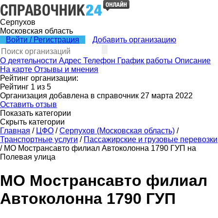
Серпухов
Московская область
Войти / Регистрация
Добавить организацию
О деятельности
Адрес
Телефон
График работы
Описание
На карте
Отзывы и мнения
Рейтинг организации:
Рейтинг
1
из
5
Организация добавлена в справочник 27 марта 2022
Оставить отзыв
Показать категории
Скрыть категории
Главная
/
ЦФО
/
Серпухов (Московская область)
/
Транспортные услуги
/
Пассажирские и грузовые перевозки
/
МО Мострансавто филиал Автоколонна 1790 ГУП на
Полевая улица
МО Мострансавто филиал
Автоколонна 1790 ГУП